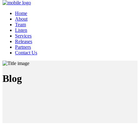
Home
About
Team
Listen
Services
Releases
Partners
Contact Us
Blog