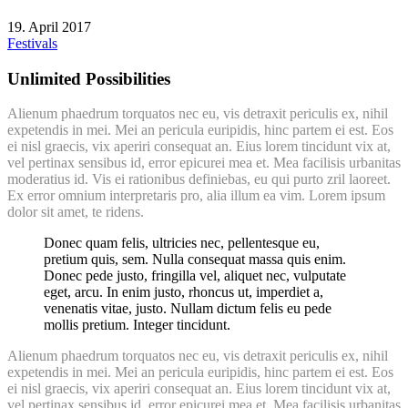
19. April 2017
Festivals
Unlimited Possibilities
Alienum phaedrum torquatos nec eu, vis detraxit periculis ex, nihil
expetendis in mei. Mei an pericula euripidis, hinc partem ei est. Eos
ei nisl graecis, vix aperiri consequat an. Eius lorem tincidunt vix at,
vel pertinax sensibus id, error epicurei mea et. Mea facilisis urbanitas
moderatius id. Vis ei rationibus definiebas, eu qui purto zril laoreet.
Ex error omnium interpretaris pro, alia illum ea vim. Lorem ipsum
dolor sit amet, te ridens.
Donec quam felis, ultricies nec, pellentesque eu,
pretium quis, sem. Nulla consequat massa quis enim.
Donec pede justo, fringilla vel, aliquet nec, vulputate
eget, arcu. In enim justo, rhoncus ut, imperdiet a,
venenatis vitae, justo. Nullam dictum felis eu pede
mollis pretium. Integer tincidunt.
Alienum phaedrum torquatos nec eu, vis detraxit periculis ex, nihil
expetendis in mei. Mei an pericula euripidis, hinc partem ei est. Eos
ei nisl graecis, vix aperiri consequat an. Eius lorem tincidunt vix at,
vel pertinax sensibus id, error epicurei mea et. Mea facilisis urbanitas