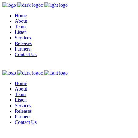
Home
About
Team
Listen
Services
Releases
Partners
Contact Us
Home
About
Team
Listen
Services
Releases
Partners
Contact Us