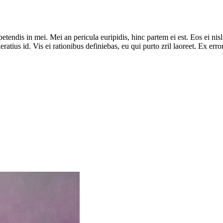
tendis in mei. Mei an pericula euripidis, hinc partem ei est. Eos ei nisl 
eratius id. Vis ei rationibus definiebas, eu qui purto zril laoreet. Ex er