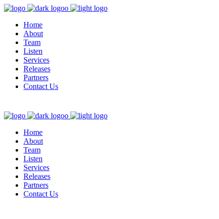
Home
About
Team
Listen
Services
Releases
Partners
Contact Us
Home
About
Team
Listen
Services
Releases
Partners
Contact Us