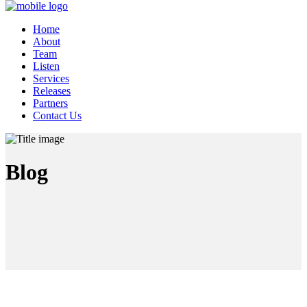
Home
About
Team
Listen
Services
Releases
Partners
Contact Us
Blog