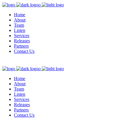
Home
About
Team
Listen
Services
Releases
Partners
Contact Us
Home
About
Team
Listen
Services
Releases
Partners
Contact Us