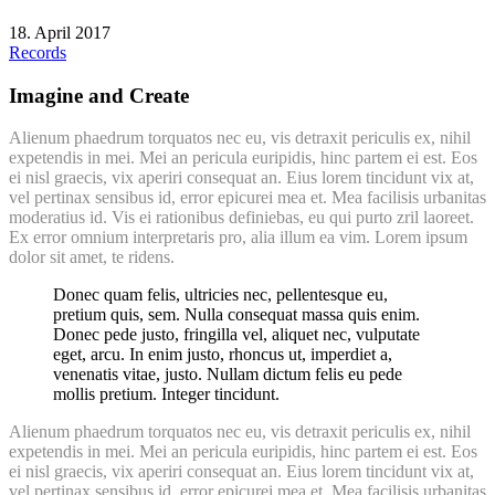
18. April 2017
Records
Imagine and Create
Alienum phaedrum torquatos nec eu, vis detraxit periculis ex, nihil
expetendis in mei. Mei an pericula euripidis, hinc partem ei est. Eos
ei nisl graecis, vix aperiri consequat an. Eius lorem tincidunt vix at,
vel pertinax sensibus id, error epicurei mea et. Mea facilisis urbanitas
moderatius id. Vis ei rationibus definiebas, eu qui purto zril laoreet.
Ex error omnium interpretaris pro, alia illum ea vim. Lorem ipsum
dolor sit amet, te ridens.
Donec quam felis, ultricies nec, pellentesque eu,
pretium quis, sem. Nulla consequat massa quis enim.
Donec pede justo, fringilla vel, aliquet nec, vulputate
eget, arcu. In enim justo, rhoncus ut, imperdiet a,
venenatis vitae, justo. Nullam dictum felis eu pede
mollis pretium. Integer tincidunt.
Alienum phaedrum torquatos nec eu, vis detraxit periculis ex, nihil
expetendis in mei. Mei an pericula euripidis, hinc partem ei est. Eos
ei nisl graecis, vix aperiri consequat an. Eius lorem tincidunt vix at,
vel pertinax sensibus id, error epicurei mea et. Mea facilisis urbanitas